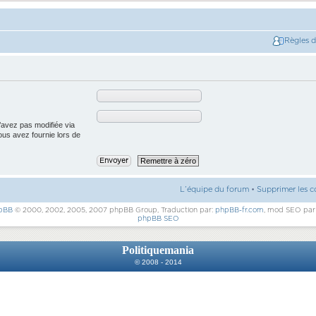
Règles 
’avez pas modifiée via
vous avez fournie lors de
L’équipe du forum
•
Supprimer les c
pBB
© 2000, 2002, 2005, 2007 phpBB Group, Traduction par:
phpBB-fr.com
, mod SEO pa
phpBB SEO
Politiquemania
© 2008 - 2014