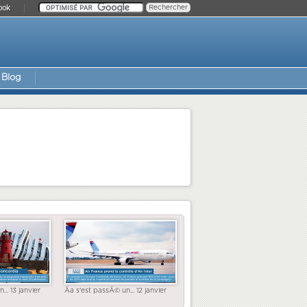
ook
Blog
... 13 janvier
Ãa s'est passÃ© un... 12 janvier