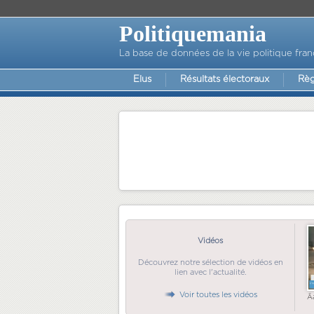
Politiquemania
La base de données de la vie politique fran
Elus
Résultats électoraux
Règ
Vidéos
Découvrez notre sélection de vidéos en
lien avec l'actualité.
Voir toutes les vidéos
Ã