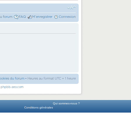
du forum
FAQ
M’enregistrer
Connexion
ookies du forum
• Heures au format UTC + 1 heure
r
phpbb-seo.com
Qui sommes-nous ?
Conditions générales