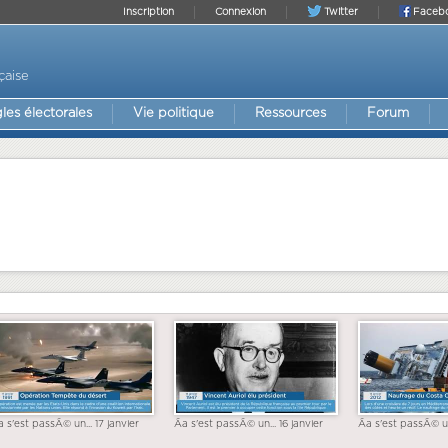
Inscription
Connexion
Twitter
Faceb
çaise
les électorales
Vie politique
Ressources
Forum
a s'est passÃ© un... 17 janvier
Ãa s'est passÃ© un... 16 janvier
Ãa s'est passÃ© un