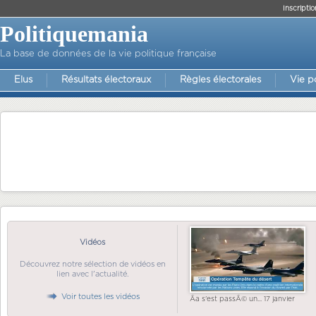
Inscriptio
Politiquemania
La base de données de la vie politique française
Elus
Résultats électoraux
Règles électorales
Vie p
Vidéos
Découvrez notre sélection de vidéos en
lien avec l'actualité.
Voir toutes les vidéos
Ãa s'est passÃ© un... 17 janvier