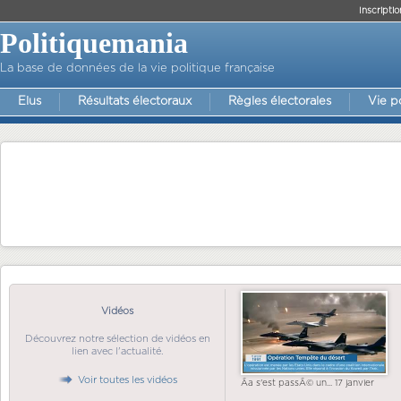
Inscriptio
Politiquemania
La base de données de la vie politique française
Elus
Résultats électoraux
Règles électorales
Vie p
Vidéos
Découvrez notre sélection de vidéos en
lien avec l'actualité.
Voir toutes les vidéos
Ãa s'est passÃ© un... 17 janvier