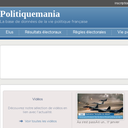
Inscriptio
Politiquemania
La base de données de la vie politique française
Elus
Résultats électoraux
Règles électorales
Vie p
Vidéos
Découvrez notre sélection de vidéos en
lien avec l'actualité.
Voir toutes les vidéos
Ãa s'est passÃ© un... 17 janvier