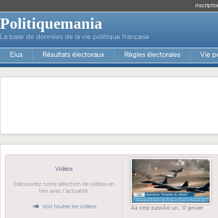
Inscriptio
Politiquemania
La base de données de la vie politique française
Elus
Résultats électoraux
Règles électorales
Vie p
Vidéos
Découvrez notre sélection de vidéos en
lien avec l'actualité.
Voir toutes les vidéos
Ãa s'est passÃ© un... 17 janvier