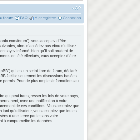
du forum
FAQ
M’enregistrer
Connexion
mania.com/forum”), vous acceptez d’être
ivantes, alors n’accédez pas et/ou n’utilisez
n soyez informé, bien qu’il soit prudent de
ments ont été effectués, vous acceptez d’être
BB”) qui est un script libre de forum, déclaré
hpBB facilite seulement les discussions basées
e permis. Pour de plus amples informations au
e qui peut transgresser les lois de votre pays,
permanent, avec une notification à votre
nforcement de ces conditions. Vous acceptez que
 tant qu’utilisateur, vous acceptez que toutes
ées à une tierce partie sans votre
ant à compromettre les données.