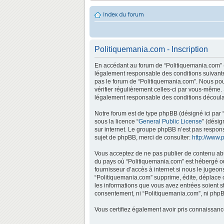
Index du forum
Politiquemania.com - Inscription
En accédant au forum de “Politiquemania.com” (d
légalement responsable des conditions suivantes
pas le forum de “Politiquemania.com”. Nous pouv
vérifier régulièrement celles-ci par vous-même.
légalement responsable des conditions découlan
Notre forum est de type phpBB (désigné ici par “
sous la licence “
General Public License
” (désig
sur internet. Le groupe phpBB n’est pas respo
sujet de phpBB, merci de consulter:
http://www.
Vous acceptez de ne pas publier de contenu abus
du pays où “Politiquemania.com” est hébergé ou 
fournisseur d’accès à internet si nous le jugeo
“Politiquemania.com” supprime, édite, déplace o
les informations que vous avez entrées soient s
consentement, ni “Politiquemania.com”, ni phpB
Vous certifiez également avoir pris connaissan