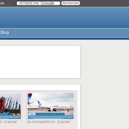
ook
Blog
... 13 janvier
Ãa s'est passÃ© un... 12 janvier