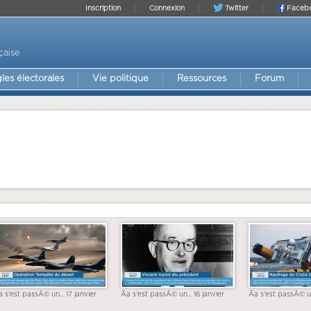
Inscription
Connexion
Twitter
Faceb
çaise
les électorales
Vie politique
Ressources
Forum
a s'est passÃ© un... 17 janvier
Ãa s'est passÃ© un... 16 janvier
Ãa s'est passÃ© un