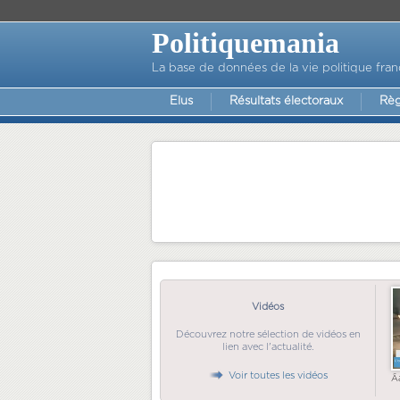
Politiquemania
La base de données de la vie politique fran
Elus
Résultats électoraux
Règ
Vidéos
Découvrez notre sélection de vidéos en
lien avec l'actualité.
Voir toutes les vidéos
Ã