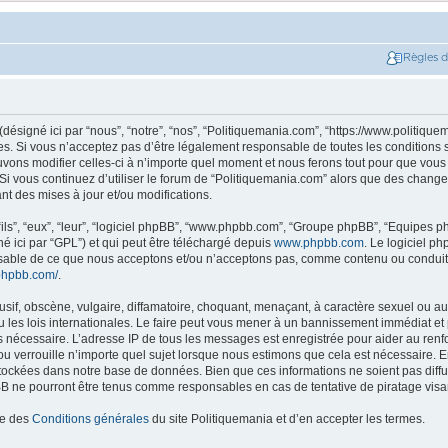
Règles 
ésigné ici par “nous”, “notre”, “nos”, “Politiquemania.com”, “https://www.politique
. Si vous n’acceptez pas d’être légalement responsable de toutes les conditions su
ons modifier celles-ci à n’importe quel moment et nous ferons tout pour que vous e
 Si vous continuez d’utiliser le forum de “Politiquemania.com” alors que des change
t des mises à jour et/ou modifications.
ils”, “eux”, “leur”, “logiciel phpBB”, “www.phpbb.com”, “Groupe phpBB”, “Equipes php
né ici par “GPL”) et qui peut être téléchargé depuis
www.phpbb.com
. Le logiciel p
nsable de ce que nous acceptons et/ou n’acceptons pas, comme contenu ou conduit
phpbb.com/
.
if, obscène, vulgaire, diffamatoire, choquant, menaçant, à caractère sexuel ou autr
les lois internationales. Le faire peut vous mener à un bannissement immédiat et 
ns nécessaire. L’adresse IP de tous les messages est enregistrée pour aider au re
u verrouille n’importe quel sujet lorsque nous estimons que cela est nécessaire. En
tockées dans notre base de données. Bien que ces informations ne soient pas diffus
B ne pourront être tenus comme responsables en cas de tentative de piratage vis
ce des
Conditions générales
du site Politiquemania et d’en accepter les termes.