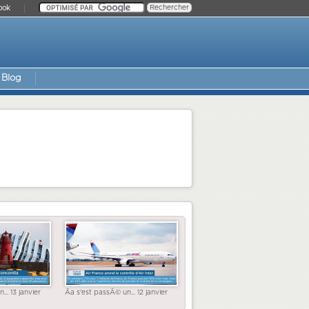
ook
Blog
... 13 janvier
Ãa s'est passÃ© un... 12 janvier