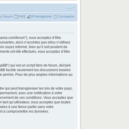
du forum
FAQ
M’enregistrer
Connexion
mania.com/forum”), vous acceptez d’être
ivantes, alors n’accédez pas et/ou n’utilisez
n soyez informé, bien qu’il soit prudent de
ments ont été effectués, vous acceptez d’être
BB”) qui est un script libre de forum, déclaré
hpBB facilite seulement les discussions basées
e permis. Pour de plus amples informations au
e qui peut transgresser les lois de votre pays,
permanent, avec une notification à votre
nforcement de ces conditions. Vous acceptez que
 tant qu’utilisateur, vous acceptez que toutes
ées à une tierce partie sans votre
ant à compromettre les données.