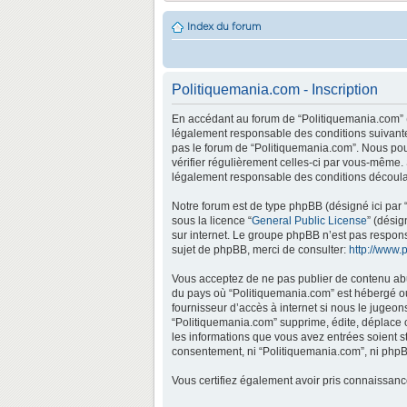
Index du forum
Politiquemania.com - Inscription
En accédant au forum de “Politiquemania.com” (d
légalement responsable des conditions suivantes
pas le forum de “Politiquemania.com”. Nous pouv
vérifier régulièrement celles-ci par vous-même.
légalement responsable des conditions découlan
Notre forum est de type phpBB (désigné ici par “
sous la licence “
General Public License
” (désig
sur internet. Le groupe phpBB n’est pas respo
sujet de phpBB, merci de consulter:
http://www.
Vous acceptez de ne pas publier de contenu abus
du pays où “Politiquemania.com” est hébergé ou 
fournisseur d’accès à internet si nous le jugeo
“Politiquemania.com” supprime, édite, déplace o
les informations que vous avez entrées soient s
consentement, ni “Politiquemania.com”, ni phpB
Vous certifiez également avoir pris connaissan