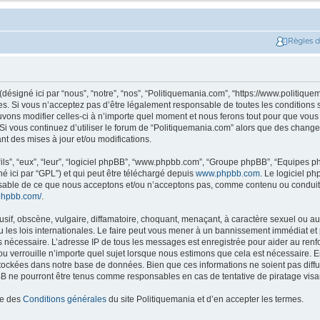
Règles 
ésigné ici par “nous”, “notre”, “nos”, “Politiquemania.com”, “https://www.politique
. Si vous n’acceptez pas d’être légalement responsable de toutes les conditions su
ons modifier celles-ci à n’importe quel moment et nous ferons tout pour que vous e
 Si vous continuez d’utiliser le forum de “Politiquemania.com” alors que des change
t des mises à jour et/ou modifications.
ils”, “eux”, “leur”, “logiciel phpBB”, “www.phpbb.com”, “Groupe phpBB”, “Equipes php
né ici par “GPL”) et qui peut être téléchargé depuis
www.phpbb.com
. Le logiciel p
nsable de ce que nous acceptons et/ou n’acceptons pas, comme contenu ou conduit
phpbb.com/
.
if, obscène, vulgaire, diffamatoire, choquant, menaçant, à caractère sexuel ou autr
les lois internationales. Le faire peut vous mener à un bannissement immédiat et 
ns nécessaire. L’adresse IP de tous les messages est enregistrée pour aider au re
u verrouille n’importe quel sujet lorsque nous estimons que cela est nécessaire. En
tockées dans notre base de données. Bien que ces informations ne soient pas diffus
B ne pourront être tenus comme responsables en cas de tentative de piratage vis
ce des
Conditions générales
du site Politiquemania et d’en accepter les termes.