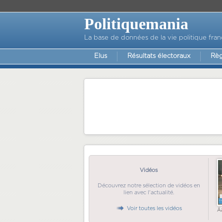
Politiquemania
La base de données de la vie politique fran
Elus
Résultats électoraux
Règ
Vidéos
Découvrez notre sélection de vidéos en
lien avec l'actualité.
Voir toutes les vidéos
Ã