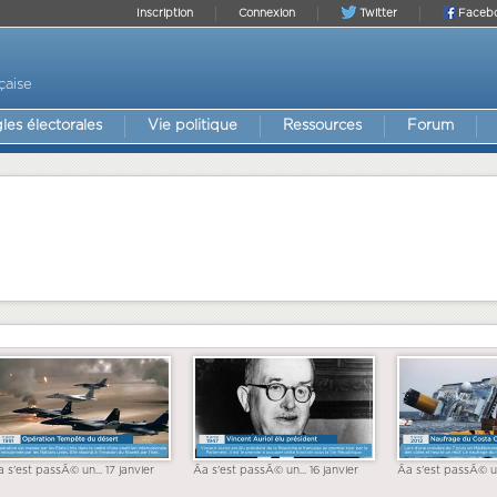
Inscription
Connexion
Twitter
Faceb
çaise
les électorales
Vie politique
Ressources
Forum
a s'est passÃ© un... 17 janvier
Ãa s'est passÃ© un... 16 janvier
Ãa s'est passÃ© un