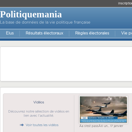
Inscriptio
Politiquemania
La base de données de la vie politique française
Elus
Résultats électoraux
Règles électorales
Vie p
Vidéos
Découvrez notre sélection de vidéos en
lien avec l'actualité.
Voir toutes les vidéos
Ãa s'est passÃ© un... 17 janvier