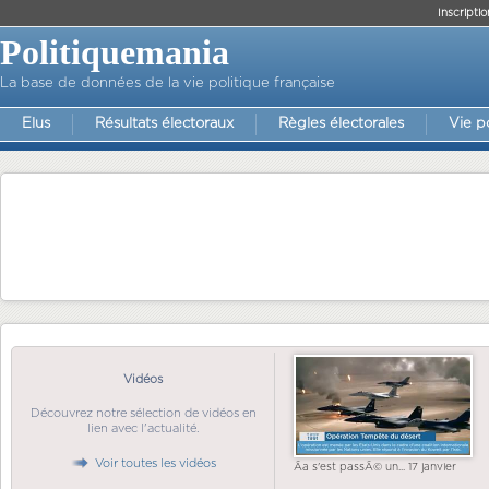
Inscriptio
Politiquemania
La base de données de la vie politique française
Elus
Résultats électoraux
Règles électorales
Vie p
Vidéos
Découvrez notre sélection de vidéos en
lien avec l'actualité.
Voir toutes les vidéos
Ãa s'est passÃ© un... 17 janvier