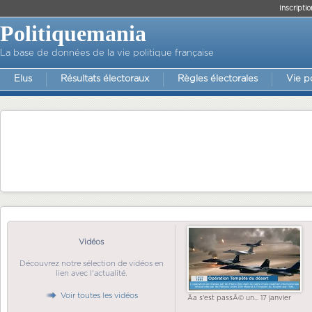
Inscriptio
Politiquemania
La base de données de la vie politique française
Elus
Résultats électoraux
Règles électorales
Vie p
Vidéos
Découvrez notre sélection de vidéos en
lien avec l'actualité.
Voir toutes les vidéos
Ãa s'est passÃ© un... 17 janvier