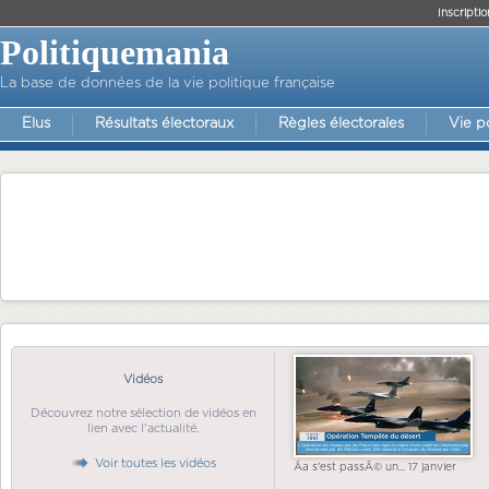
Inscriptio
Politiquemania
La base de données de la vie politique française
Elus
Résultats électoraux
Règles électorales
Vie p
Vidéos
Découvrez notre sélection de vidéos en
lien avec l'actualité.
Voir toutes les vidéos
Ãa s'est passÃ© un... 17 janvier