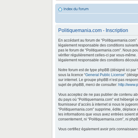
Index du forum
Politiquemania.com - Inscription
En accédant au forum de “Politiquemania.com” (d
légalement responsable des conditions suivantes
pas le forum de “Politiquemania.com”. Nous pouv
vérifier régulièrement celles-ci par vous-même.
légalement responsable des conditions découlan
Notre forum est de type phpBB (désigné ici par “
sous la licence “
General Public License
” (désig
sur internet. Le groupe phpBB n’est pas respo
sujet de phpBB, merci de consulter:
http://www.
Vous acceptez de ne pas publier de contenu abus
du pays où “Politiquemania.com” est hébergé ou 
fournisseur d’accès à internet si nous le jugeo
“Politiquemania.com” supprime, édite, déplace o
les informations que vous avez entrées soient s
consentement, ni “Politiquemania.com”, ni phpB
Vous certifiez également avoir pris connaissan