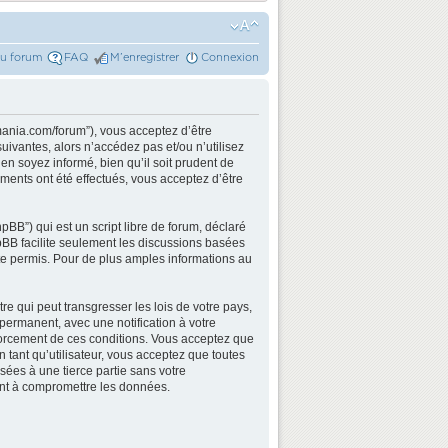
du forum
FAQ
M’enregistrer
Connexion
mania.com/forum”), vous acceptez d’être
ivantes, alors n’accédez pas et/ou n’utilisez
n soyez informé, bien qu’il soit prudent de
ments ont été effectués, vous acceptez d’être
BB”) qui est un script libre de forum, déclaré
hpBB facilite seulement les discussions basées
e permis. Pour de plus amples informations au
e qui peut transgresser les lois de votre pays,
permanent, avec une notification à votre
nforcement de ces conditions. Vous acceptez que
 tant qu’utilisateur, vous acceptez que toutes
ées à une tierce partie sans votre
ant à compromettre les données.