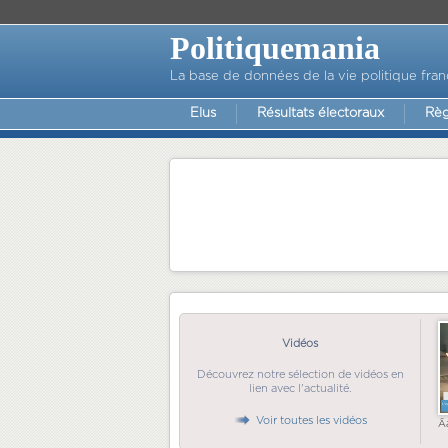
Politiquemania
La base de données de la vie politique fran
Elus
Résultats électoraux
Règ
Vidéos
Découvrez notre sélection de vidéos en
lien avec l'actualité.
Voir toutes les vidéos
Ã