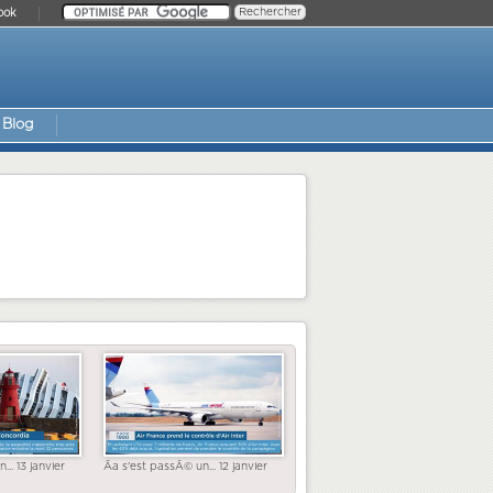
ook
Blog
... 13 janvier
Ãa s'est passÃ© un... 12 janvier