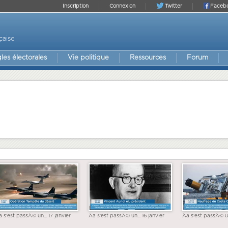
Inscription
Connexion
Twitter
Faceb
çaise
les électorales
Vie politique
Ressources
Forum
a s'est passÃ© un... 17 janvier
Ãa s'est passÃ© un... 16 janvier
Ãa s'est passÃ© un