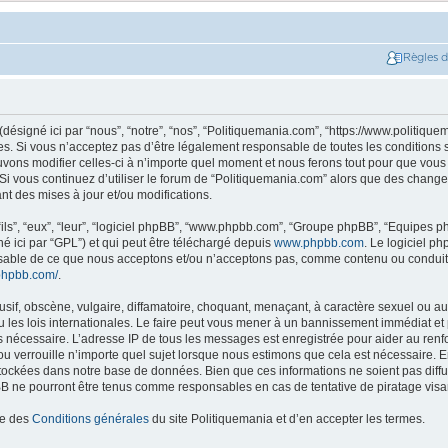
Règles 
ésigné ici par “nous”, “notre”, “nos”, “Politiquemania.com”, “https://www.politique
. Si vous n’acceptez pas d’être légalement responsable de toutes les conditions su
ons modifier celles-ci à n’importe quel moment et nous ferons tout pour que vous e
 Si vous continuez d’utiliser le forum de “Politiquemania.com” alors que des change
t des mises à jour et/ou modifications.
ils”, “eux”, “leur”, “logiciel phpBB”, “www.phpbb.com”, “Groupe phpBB”, “Equipes php
né ici par “GPL”) et qui peut être téléchargé depuis
www.phpbb.com
. Le logiciel p
nsable de ce que nous acceptons et/ou n’acceptons pas, comme contenu ou conduit
phpbb.com/
.
if, obscène, vulgaire, diffamatoire, choquant, menaçant, à caractère sexuel ou autr
les lois internationales. Le faire peut vous mener à un bannissement immédiat et 
ns nécessaire. L’adresse IP de tous les messages est enregistrée pour aider au re
u verrouille n’importe quel sujet lorsque nous estimons que cela est nécessaire. En
tockées dans notre base de données. Bien que ces informations ne soient pas diffus
B ne pourront être tenus comme responsables en cas de tentative de piratage vis
ce des
Conditions générales
du site Politiquemania et d’en accepter les termes.