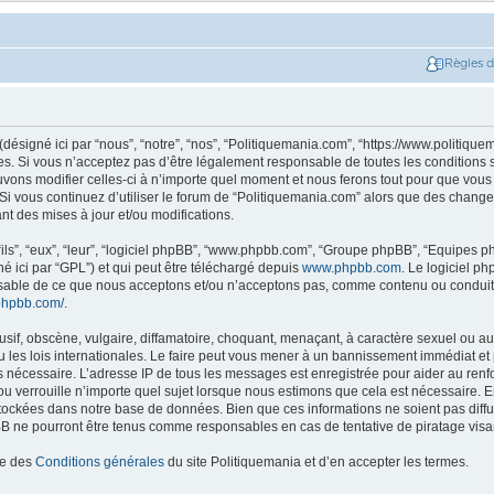
Règles 
ésigné ici par “nous”, “notre”, “nos”, “Politiquemania.com”, “https://www.politique
. Si vous n’acceptez pas d’être légalement responsable de toutes les conditions su
ons modifier celles-ci à n’importe quel moment et nous ferons tout pour que vous e
 Si vous continuez d’utiliser le forum de “Politiquemania.com” alors que des change
t des mises à jour et/ou modifications.
ils”, “eux”, “leur”, “logiciel phpBB”, “www.phpbb.com”, “Groupe phpBB”, “Equipes php
né ici par “GPL”) et qui peut être téléchargé depuis
www.phpbb.com
. Le logiciel p
nsable de ce que nous acceptons et/ou n’acceptons pas, comme contenu ou conduit
phpbb.com/
.
if, obscène, vulgaire, diffamatoire, choquant, menaçant, à caractère sexuel ou autr
les lois internationales. Le faire peut vous mener à un bannissement immédiat et 
ns nécessaire. L’adresse IP de tous les messages est enregistrée pour aider au re
u verrouille n’importe quel sujet lorsque nous estimons que cela est nécessaire. En
tockées dans notre base de données. Bien que ces informations ne soient pas diffus
B ne pourront être tenus comme responsables en cas de tentative de piratage vis
ce des
Conditions générales
du site Politiquemania et d’en accepter les termes.