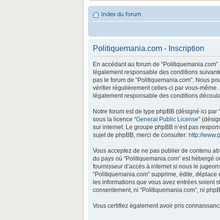
Index du forum
Politiquemania.com - Inscription
En accédant au forum de “Politiquemania.com” (d
légalement responsable des conditions suivantes
pas le forum de “Politiquemania.com”. Nous pouv
vérifier régulièrement celles-ci par vous-même.
légalement responsable des conditions découlan
Notre forum est de type phpBB (désigné ici par “
sous la licence “
General Public License
” (désig
sur internet. Le groupe phpBB n’est pas respo
sujet de phpBB, merci de consulter:
http://www.
Vous acceptez de ne pas publier de contenu abus
du pays où “Politiquemania.com” est hébergé ou 
fournisseur d’accès à internet si nous le jugeo
“Politiquemania.com” supprime, édite, déplace o
les informations que vous avez entrées soient s
consentement, ni “Politiquemania.com”, ni phpB
Vous certifiez également avoir pris connaissan