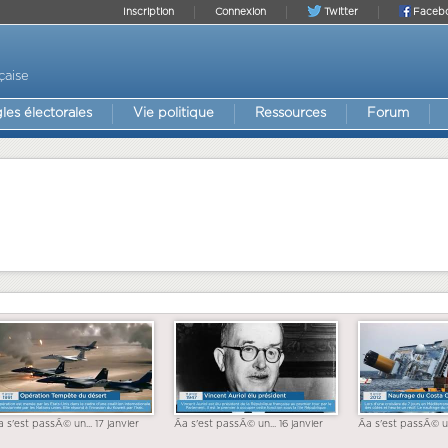
Inscription
Connexion
Twitter
Faceb
çaise
les électorales
Vie politique
Ressources
Forum
a s'est passÃ© un... 17 janvier
Ãa s'est passÃ© un... 16 janvier
Ãa s'est passÃ© un