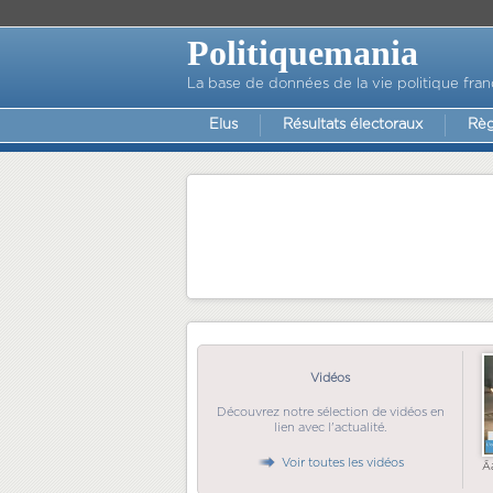
Politiquemania
La base de données de la vie politique fran
Elus
Résultats électoraux
Règ
Vidéos
Découvrez notre sélection de vidéos en
lien avec l'actualité.
Voir toutes les vidéos
Ã