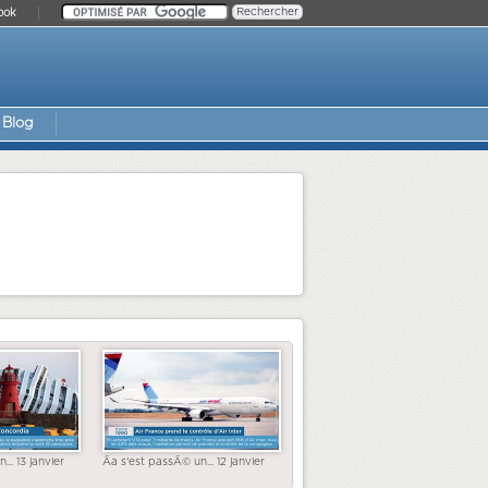
ook
Blog
... 13 janvier
Ãa s'est passÃ© un... 12 janvier