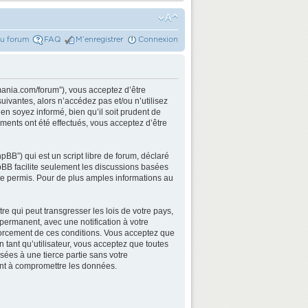
du forum
FAQ
M’enregistrer
Connexion
mania.com/forum”), vous acceptez d’être
ivantes, alors n’accédez pas et/ou n’utilisez
n soyez informé, bien qu’il soit prudent de
ments ont été effectués, vous acceptez d’être
BB”) qui est un script libre de forum, déclaré
hpBB facilite seulement les discussions basées
e permis. Pour de plus amples informations au
e qui peut transgresser les lois de votre pays,
permanent, avec une notification à votre
nforcement de ces conditions. Vous acceptez que
 tant qu’utilisateur, vous acceptez que toutes
ées à une tierce partie sans votre
ant à compromettre les données.