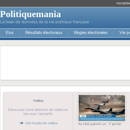
Inscriptio
Politiquemania
La base de données de la vie politique française
Elus
Résultats électoraux
Règles électorales
Vie p
Vidéos
Découvrez notre sélection de vidéos en
lien avec l'actualité.
Voir toutes les vidéos
Ãa s'est passÃ© un... 17 janvier