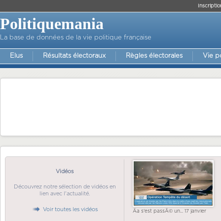
Inscriptio
Politiquemania
La base de données de la vie politique française
Elus
Résultats électoraux
Règles électorales
Vie p
Vidéos
Découvrez notre sélection de vidéos en
lien avec l'actualité.
Voir toutes les vidéos
Ãa s'est passÃ© un... 17 janvier