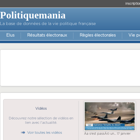
Inscriptio
Politiquemania
La base de données de la vie politique française
Elus
Résultats électoraux
Règles électorales
Vie p
Vidéos
Découvrez notre sélection de vidéos en
lien avec l'actualité.
Voir toutes les vidéos
Ãa s'est passÃ© un... 17 janvier