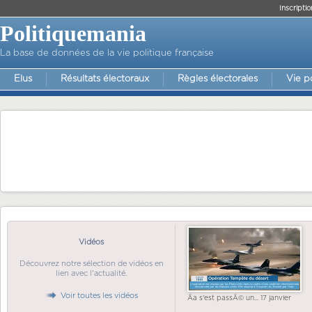
Inscriptio
Politiquemania
La base de données de la vie politique française
Elus
Résultats électoraux
Règles électorales
Vie p
Vidéos
Découvrez notre sélection de vidéos en
lien avec l'actualité.
Voir toutes les vidéos
Ãa s'est passÃ© un... 17 janvier