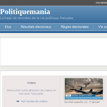
Inscriptio
Politiquemania
La base de données de la vie politique française
Elus
Résultats électoraux
Règles électorales
Vie p
Vidéos
Découvrez notre sélection de vidéos en
lien avec l'actualité.
Voir toutes les vidéos
Ãa s'est passÃ© un... 17 janvier