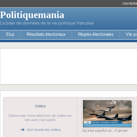
Inscriptio
Politiquemania
La base de données de la vie politique française
Elus
Résultats électoraux
Règles électorales
Vie p
Vidéos
Découvrez notre sélection de vidéos en
lien avec l'actualité.
Voir toutes les vidéos
Ãa s'est passÃ© un... 17 janvier