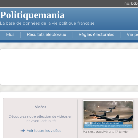
Inscriptio
Politiquemania
La base de données de la vie politique française
Elus
Résultats électoraux
Règles électorales
Vie p
Vidéos
Découvrez notre sélection de vidéos en
lien avec l'actualité.
Voir toutes les vidéos
Ãa s'est passÃ© un... 17 janvier