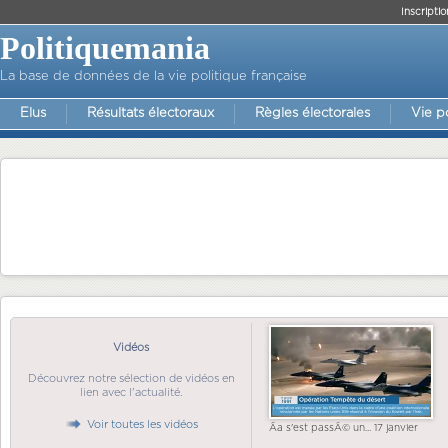
Inscriptio
Politiquemania
La base de données de la vie politique française
Elus
Résultats électoraux
Règles électorales
Vie p
Vidéos
Découvrez notre sélection de vidéos en
lien avec l'actualité.
Voir toutes les vidéos
Ãa s'est passÃ© un... 17 janvier