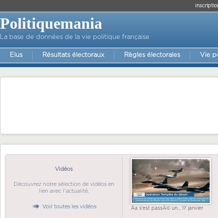
Inscriptio
Politiquemania
La base de données de la vie politique française
Elus
Résultats électoraux
Règles électorales
Vie p
Vidéos
Découvrez notre sélection de vidéos en
lien avec l'actualité.
Voir toutes les vidéos
Ãa s'est passÃ© un... 17 janvier