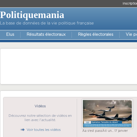
Inscriptio
Politiquemania
La base de données de la vie politique française
Elus
Résultats électoraux
Règles électorales
Vie p
Vidéos
Découvrez notre sélection de vidéos en
lien avec l'actualité.
Voir toutes les vidéos
Ãa s'est passÃ© un... 17 janvier