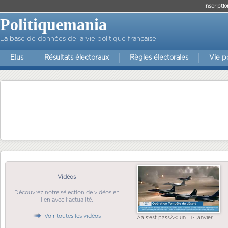
Inscriptio
Politiquemania
La base de données de la vie politique française
Elus
Résultats électoraux
Règles électorales
Vie p
Vidéos
Découvrez notre sélection de vidéos en
lien avec l'actualité.
Voir toutes les vidéos
Ãa s'est passÃ© un... 17 janvier