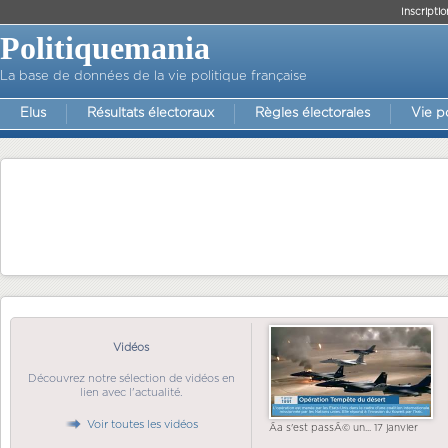
Inscriptio
Politiquemania
La base de données de la vie politique française
Elus
Résultats électoraux
Règles électorales
Vie p
Vidéos
Découvrez notre sélection de vidéos en
lien avec l'actualité.
Voir toutes les vidéos
Ãa s'est passÃ© un... 17 janvier