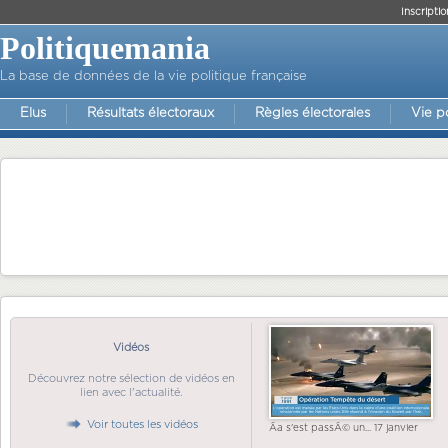
Inscriptio
Politiquemania
La base de données de la vie politique française
Elus
Résultats électoraux
Règles électorales
Vie p
Vidéos
Découvrez notre sélection de vidéos en
lien avec l'actualité.
Voir toutes les vidéos
Ãa s'est passÃ© un... 17 janvier