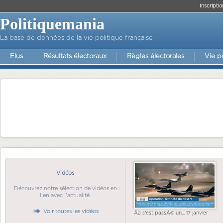
Inscriptio
Politiquemania
La base de données de la vie politique française
Elus
Résultats électoraux
Règles électorales
Vie p
Vidéos
Découvrez notre sélection de vidéos en
lien avec l'actualité.
Voir toutes les vidéos
Ãa s'est passÃ© un... 17 janvier