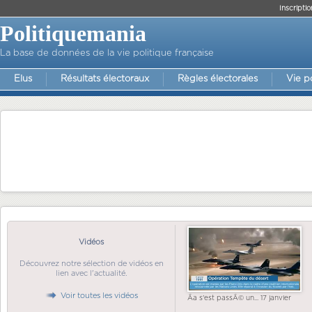
Inscriptio
Politiquemania
La base de données de la vie politique française
Elus
Résultats électoraux
Règles électorales
Vie p
Vidéos
Découvrez notre sélection de vidéos en
lien avec l'actualité.
Voir toutes les vidéos
Ãa s'est passÃ© un... 17 janvier