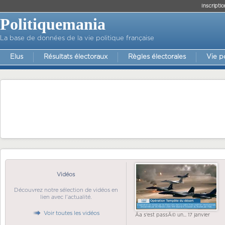
Inscriptio
Politiquemania
La base de données de la vie politique française
Elus
Résultats électoraux
Règles électorales
Vie p
Vidéos
Découvrez notre sélection de vidéos en
lien avec l'actualité.
Voir toutes les vidéos
Ãa s'est passÃ© un... 17 janvier