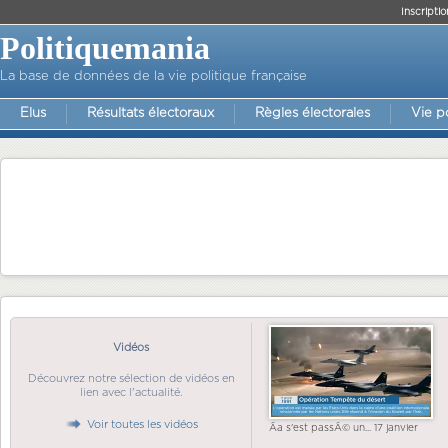
Inscriptio
Politiquemania
La base de données de la vie politique française
Elus
Résultats électoraux
Règles électorales
Vie p
Vidéos
Découvrez notre sélection de vidéos en
lien avec l'actualité.
Voir toutes les vidéos
Ãa s'est passÃ© un... 17 janvier