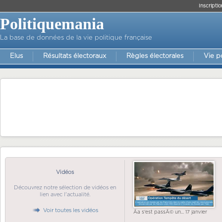
Inscriptio
Politiquemania
La base de données de la vie politique française
Elus
Résultats électoraux
Règles électorales
Vie p
Vidéos
Découvrez notre sélection de vidéos en
lien avec l'actualité.
Voir toutes les vidéos
Ãa s'est passÃ© un... 17 janvier