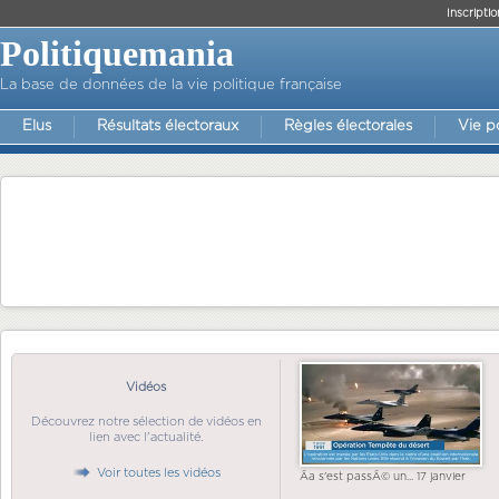
Inscriptio
Politiquemania
La base de données de la vie politique française
Elus
Résultats électoraux
Règles électorales
Vie p
Vidéos
Découvrez notre sélection de vidéos en
lien avec l'actualité.
Voir toutes les vidéos
Ãa s'est passÃ© un... 17 janvier