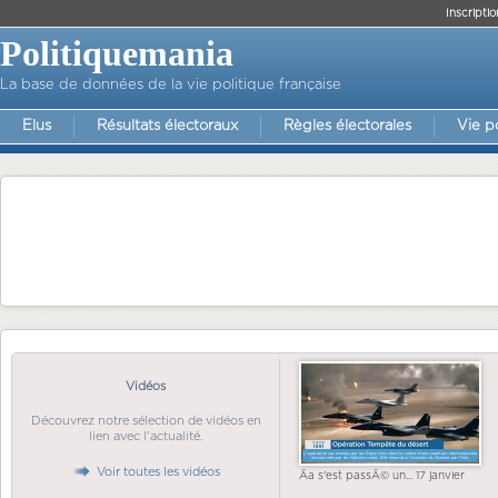
Inscriptio
Politiquemania
La base de données de la vie politique française
Elus
Résultats électoraux
Règles électorales
Vie p
Vidéos
Découvrez notre sélection de vidéos en
lien avec l'actualité.
Voir toutes les vidéos
Ãa s'est passÃ© un... 17 janvier