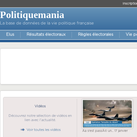
Inscriptio
Politiquemania
La base de données de la vie politique française
Elus
Résultats électoraux
Règles électorales
Vie p
Vidéos
Découvrez notre sélection de vidéos en
lien avec l'actualité.
Voir toutes les vidéos
Ãa s'est passÃ© un... 17 janvier