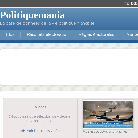
Inscriptio
Politiquemania
La base de données de la vie politique française
Elus
Résultats électoraux
Règles électorales
Vie p
Vidéos
Découvrez notre sélection de vidéos en
lien avec l'actualité.
Voir toutes les vidéos
Ãa s'est passÃ© un... 17 janvier