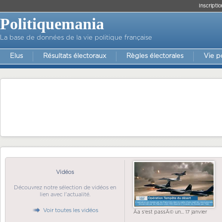
Inscriptio
Politiquemania
La base de données de la vie politique française
Elus
Résultats électoraux
Règles électorales
Vie p
Vidéos
Découvrez notre sélection de vidéos en
lien avec l'actualité.
Voir toutes les vidéos
Ãa s'est passÃ© un... 17 janvier