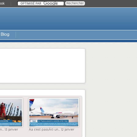
ook
Blog
... 13 janvier
Ãa s'est passÃ© un... 12 janvier