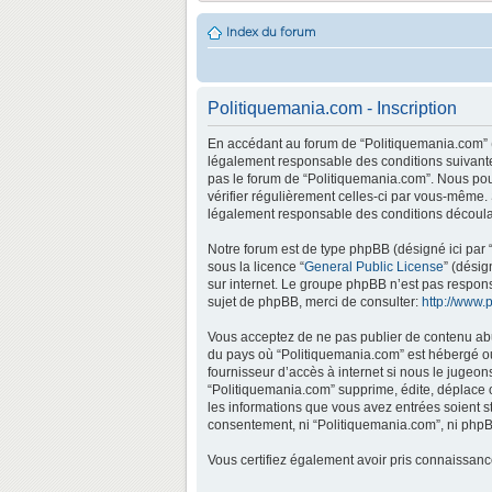
Index du forum
Politiquemania.com - Inscription
En accédant au forum de “Politiquemania.com” (d
légalement responsable des conditions suivantes
pas le forum de “Politiquemania.com”. Nous pouv
vérifier régulièrement celles-ci par vous-même.
légalement responsable des conditions découlan
Notre forum est de type phpBB (désigné ici par “
sous la licence “
General Public License
” (désig
sur internet. Le groupe phpBB n’est pas respo
sujet de phpBB, merci de consulter:
http://www.
Vous acceptez de ne pas publier de contenu abus
du pays où “Politiquemania.com” est hébergé ou 
fournisseur d’accès à internet si nous le jugeo
“Politiquemania.com” supprime, édite, déplace o
les informations que vous avez entrées soient s
consentement, ni “Politiquemania.com”, ni phpB
Vous certifiez également avoir pris connaissan