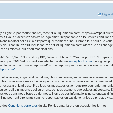
Règles 
ésigné ici par “nous”, “notre”, “nos”, “Politiquemania.com”, “https://www.politique
. Si vous n’acceptez pas d’être légalement responsable de toutes les conditions su
ons modifier celles-ci à n’importe quel moment et nous ferons tout pour que vous e
 Si vous continuez d’utiliser le forum de “Politiquemania.com” alors que des change
t des mises à jour et/ou modifications.
ils”, “eux”, “leur”, “logiciel phpBB”, “www.phpbb.com”, “Groupe phpBB”, “Equipes php
né ici par “GPL”) et qui peut être téléchargé depuis
www.phpbb.com
. Le logiciel p
nsable de ce que nous acceptons et/ou n’acceptons pas, comme contenu ou conduit
phpbb.com/
.
if, obscène, vulgaire, diffamatoire, choquant, menaçant, à caractère sexuel ou autr
les lois internationales. Le faire peut vous mener à un bannissement immédiat et 
ns nécessaire. L’adresse IP de tous les messages est enregistrée pour aider au re
u verrouille n’importe quel sujet lorsque nous estimons que cela est nécessaire. En
tockées dans notre base de données. Bien que ces informations ne soient pas diffus
B ne pourront être tenus comme responsables en cas de tentative de piratage vis
ce des
Conditions générales
du site Politiquemania et d’en accepter les termes.