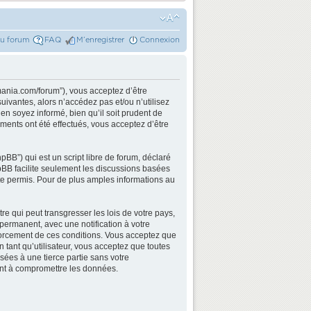
du forum
FAQ
M’enregistrer
Connexion
mania.com/forum”), vous acceptez d’être
ivantes, alors n’accédez pas et/ou n’utilisez
n soyez informé, bien qu’il soit prudent de
ments ont été effectués, vous acceptez d’être
BB”) qui est un script libre de forum, déclaré
hpBB facilite seulement les discussions basées
e permis. Pour de plus amples informations au
e qui peut transgresser les lois de votre pays,
permanent, avec une notification à votre
nforcement de ces conditions. Vous acceptez que
 tant qu’utilisateur, vous acceptez que toutes
ées à une tierce partie sans votre
ant à compromettre les données.