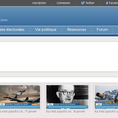
Inscription
Connexion
Twitter
Faceb
çaise
les électorales
Vie politique
Ressources
Forum
a s'est passÃ© un... 17 janvier
Ãa s'est passÃ© un... 16 janvier
Ãa s'est passÃ© un