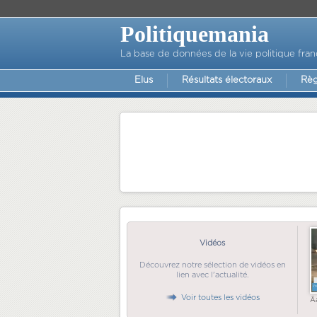
Politiquemania
La base de données de la vie politique fran
Elus
Résultats électoraux
Règ
Vidéos
Découvrez notre sélection de vidéos en
lien avec l'actualité.
Voir toutes les vidéos
Ã