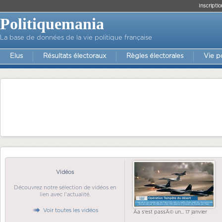
Inscriptio
Politiquemania
La base de données de la vie politique française
Elus
Résultats électoraux
Règles électorales
Vie p
Vidéos
Découvrez notre sélection de vidéos en
lien avec l'actualité.
Voir toutes les vidéos
Ãa s'est passÃ© un... 17 janvier