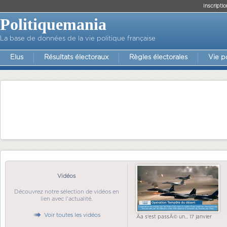
Inscriptio
Politiquemania
La base de données de la vie politique française
Elus
Résultats électoraux
Règles électorales
Vie p
Vidéos
Découvrez notre sélection de vidéos en
lien avec l'actualité.
Voir toutes les vidéos
Ãa s'est passÃ© un... 17 janvier