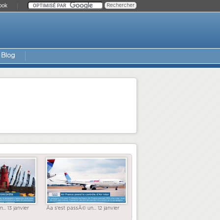
ook
Blog
... 13 janvier
Ãa s'est passÃ© un... 12 janvier