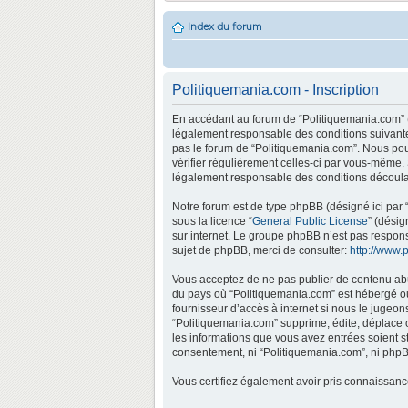
Index du forum
Politiquemania.com - Inscription
En accédant au forum de “Politiquemania.com” (d
légalement responsable des conditions suivantes
pas le forum de “Politiquemania.com”. Nous pouv
vérifier régulièrement celles-ci par vous-même.
légalement responsable des conditions découlan
Notre forum est de type phpBB (désigné ici par “
sous la licence “
General Public License
” (désig
sur internet. Le groupe phpBB n’est pas respo
sujet de phpBB, merci de consulter:
http://www.
Vous acceptez de ne pas publier de contenu abus
du pays où “Politiquemania.com” est hébergé ou 
fournisseur d’accès à internet si nous le jugeo
“Politiquemania.com” supprime, édite, déplace o
les informations que vous avez entrées soient s
consentement, ni “Politiquemania.com”, ni phpB
Vous certifiez également avoir pris connaissan