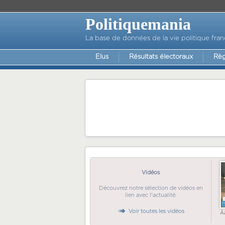
Politiquemania
La base de données de la vie politique fran
Elus
Résultats électoraux
Règ
Vidéos
Découvrez notre sélection de vidéos en
lien avec l'actualité.
Voir toutes les vidéos
Ã