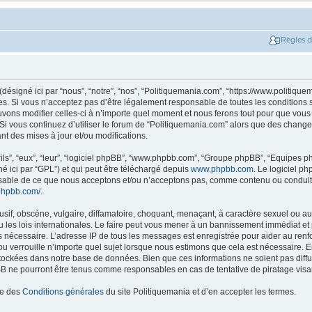
Règles 
ésigné ici par “nous”, “notre”, “nos”, “Politiquemania.com”, “https://www.politique
. Si vous n’acceptez pas d’être légalement responsable de toutes les conditions su
ons modifier celles-ci à n’importe quel moment et nous ferons tout pour que vous e
 Si vous continuez d’utiliser le forum de “Politiquemania.com” alors que des change
t des mises à jour et/ou modifications.
ils”, “eux”, “leur”, “logiciel phpBB”, “www.phpbb.com”, “Groupe phpBB”, “Equipes php
né ici par “GPL”) et qui peut être téléchargé depuis
www.phpbb.com
. Le logiciel p
nsable de ce que nous acceptons et/ou n’acceptons pas, comme contenu ou conduit
phpbb.com/
.
if, obscène, vulgaire, diffamatoire, choquant, menaçant, à caractère sexuel ou autr
les lois internationales. Le faire peut vous mener à un bannissement immédiat et 
ns nécessaire. L’adresse IP de tous les messages est enregistrée pour aider au re
u verrouille n’importe quel sujet lorsque nous estimons que cela est nécessaire. En
tockées dans notre base de données. Bien que ces informations ne soient pas diffus
B ne pourront être tenus comme responsables en cas de tentative de piratage vis
ce des
Conditions générales
du site Politiquemania et d’en accepter les termes.