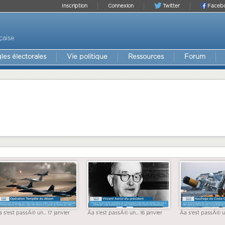
Inscription
Connexion
Twitter
Faceb
çaise
les électorales
Vie politique
Ressources
Forum
a s'est passÃ© un... 17 janvier
Ãa s'est passÃ© un... 16 janvier
Ãa s'est passÃ© un