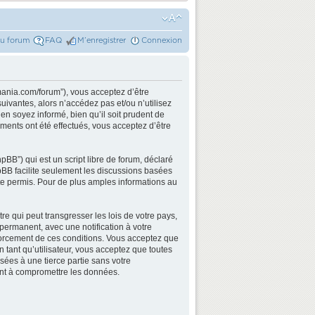
du forum
FAQ
M’enregistrer
Connexion
mania.com/forum”), vous acceptez d’être
ivantes, alors n’accédez pas et/ou n’utilisez
n soyez informé, bien qu’il soit prudent de
ments ont été effectués, vous acceptez d’être
BB”) qui est un script libre de forum, déclaré
hpBB facilite seulement les discussions basées
e permis. Pour de plus amples informations au
e qui peut transgresser les lois de votre pays,
permanent, avec une notification à votre
nforcement de ces conditions. Vous acceptez que
 tant qu’utilisateur, vous acceptez que toutes
ées à une tierce partie sans votre
ant à compromettre les données.