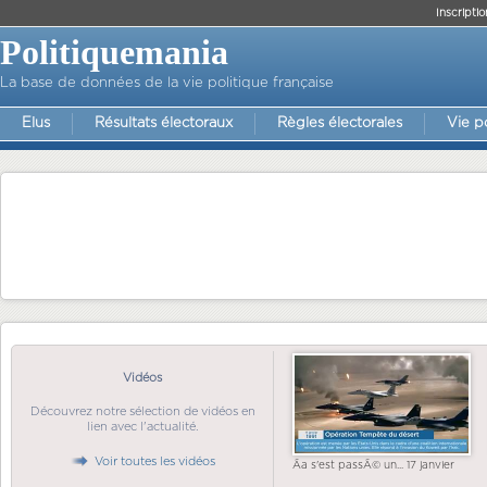
Inscriptio
Politiquemania
La base de données de la vie politique française
Elus
Résultats électoraux
Règles électorales
Vie p
Vidéos
Découvrez notre sélection de vidéos en
lien avec l'actualité.
Voir toutes les vidéos
Ãa s'est passÃ© un... 17 janvier