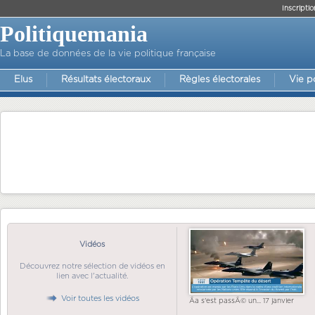
Inscriptio
Politiquemania
La base de données de la vie politique française
Elus
Résultats électoraux
Règles électorales
Vie p
Vidéos
Découvrez notre sélection de vidéos en
lien avec l'actualité.
Voir toutes les vidéos
Ãa s'est passÃ© un... 17 janvier