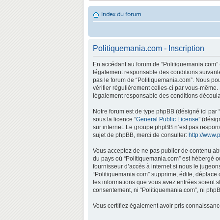
Index du forum
Politiquemania.com - Inscription
En accédant au forum de “Politiquemania.com” (d
légalement responsable des conditions suivantes
pas le forum de “Politiquemania.com”. Nous pouv
vérifier régulièrement celles-ci par vous-même.
légalement responsable des conditions découlan
Notre forum est de type phpBB (désigné ici par “
sous la licence “
General Public License
” (désig
sur internet. Le groupe phpBB n’est pas respo
sujet de phpBB, merci de consulter:
http://www.
Vous acceptez de ne pas publier de contenu abus
du pays où “Politiquemania.com” est hébergé ou 
fournisseur d’accès à internet si nous le jugeo
“Politiquemania.com” supprime, édite, déplace o
les informations que vous avez entrées soient s
consentement, ni “Politiquemania.com”, ni phpB
Vous certifiez également avoir pris connaissan