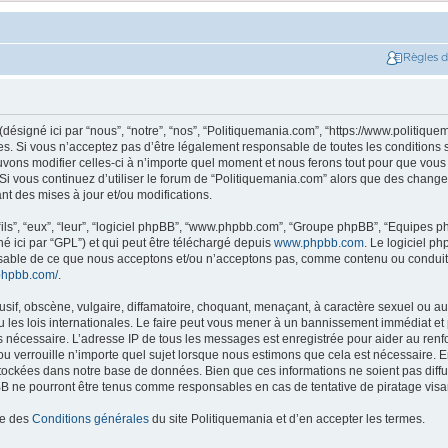
Règles 
ésigné ici par “nous”, “notre”, “nos”, “Politiquemania.com”, “https://www.politique
. Si vous n’acceptez pas d’être légalement responsable de toutes les conditions su
ons modifier celles-ci à n’importe quel moment et nous ferons tout pour que vous e
 Si vous continuez d’utiliser le forum de “Politiquemania.com” alors que des change
t des mises à jour et/ou modifications.
ils”, “eux”, “leur”, “logiciel phpBB”, “www.phpbb.com”, “Groupe phpBB”, “Equipes php
né ici par “GPL”) et qui peut être téléchargé depuis
www.phpbb.com
. Le logiciel p
nsable de ce que nous acceptons et/ou n’acceptons pas, comme contenu ou conduit
phpbb.com/
.
if, obscène, vulgaire, diffamatoire, choquant, menaçant, à caractère sexuel ou autr
les lois internationales. Le faire peut vous mener à un bannissement immédiat et 
ns nécessaire. L’adresse IP de tous les messages est enregistrée pour aider au re
u verrouille n’importe quel sujet lorsque nous estimons que cela est nécessaire. En
tockées dans notre base de données. Bien que ces informations ne soient pas diffus
B ne pourront être tenus comme responsables en cas de tentative de piratage vis
ce des
Conditions générales
du site Politiquemania et d’en accepter les termes.