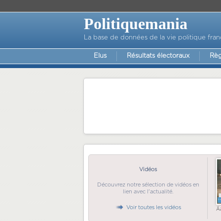
Politiquemania
La base de données de la vie politique fran
Elus
Résultats électoraux
Règ
Vidéos
Découvrez notre sélection de vidéos en
lien avec l'actualité.
Voir toutes les vidéos
Ã