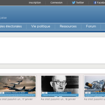
Inscription
Connexion
Twitter
Faceb
çaise
les électorales
Vie politique
Ressources
Forum
a s'est passÃ© un... 17 janvier
Ãa s'est passÃ© un... 16 janvier
Ãa s'est passÃ© un