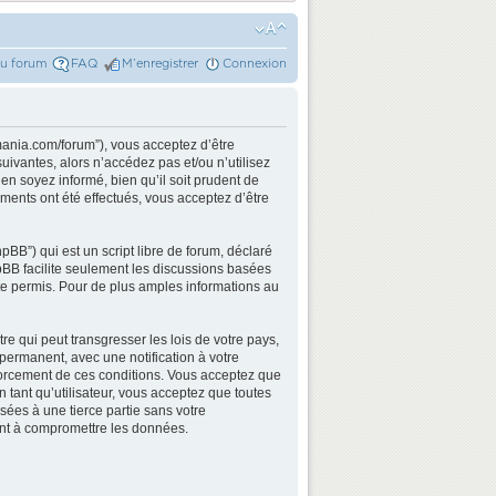
du forum
FAQ
M’enregistrer
Connexion
mania.com/forum”), vous acceptez d’être
ivantes, alors n’accédez pas et/ou n’utilisez
n soyez informé, bien qu’il soit prudent de
ments ont été effectués, vous acceptez d’être
BB”) qui est un script libre de forum, déclaré
hpBB facilite seulement les discussions basées
e permis. Pour de plus amples informations au
e qui peut transgresser les lois de votre pays,
permanent, avec une notification à votre
nforcement de ces conditions. Vous acceptez que
 tant qu’utilisateur, vous acceptez que toutes
ées à une tierce partie sans votre
ant à compromettre les données.