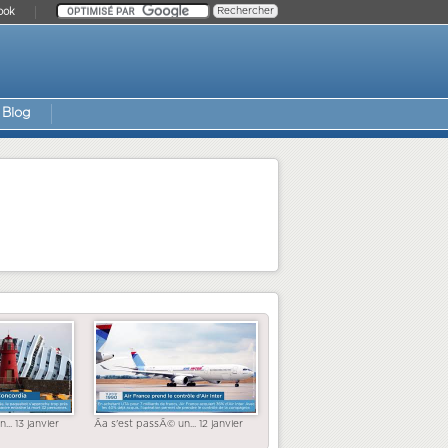
ook
Blog
... 13 janvier
Ãa s'est passÃ© un... 12 janvier