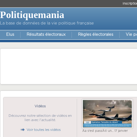
Inscriptio
Politiquemania
La base de données de la vie politique française
Elus
Résultats électoraux
Règles électorales
Vie p
Vidéos
Découvrez notre sélection de vidéos en
lien avec l'actualité.
Voir toutes les vidéos
Ãa s'est passÃ© un... 17 janvier