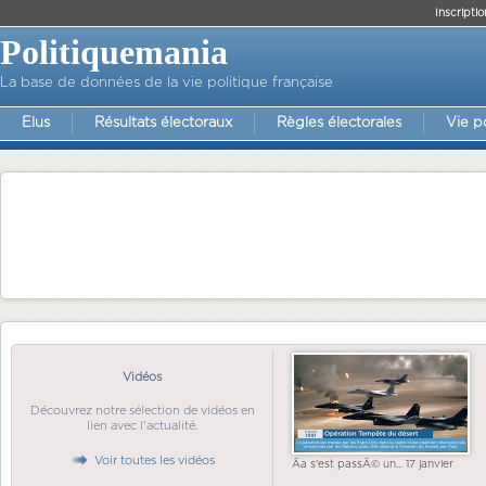
Inscriptio
Politiquemania
La base de données de la vie politique française
Elus
Résultats électoraux
Règles électorales
Vie p
Vidéos
Découvrez notre sélection de vidéos en
lien avec l'actualité.
Voir toutes les vidéos
Ãa s'est passÃ© un... 17 janvier