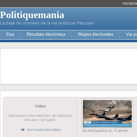
Inscriptio
Politiquemania
La base de données de la vie politique française
Elus
Résultats électoraux
Règles électorales
Vie p
Vidéos
Découvrez notre sélection de vidéos en
lien avec l'actualité.
Voir toutes les vidéos
Ãa s'est passÃ© un... 17 janvier