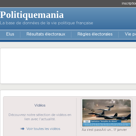
Inscriptio
Politiquemania
La base de données de la vie politique française
Elus
Résultats électoraux
Règles électorales
Vie p
Vidéos
Découvrez notre sélection de vidéos en
lien avec l'actualité.
Voir toutes les vidéos
Ãa s'est passÃ© un... 17 janvier