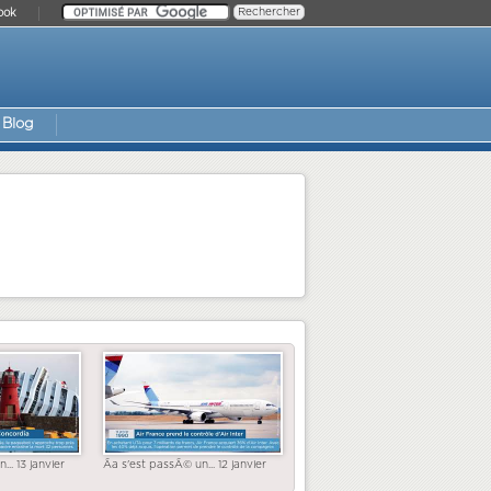
ook
Blog
... 13 janvier
Ãa s'est passÃ© un... 12 janvier