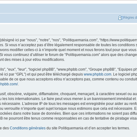
Règles 
ésigné ici par “nous”, “notre”, “nos”, “Politiquemania.com”, “https://www.politique
. Si vous n’acceptez pas d’être légalement responsable de toutes les conditions su
ons modifier celles-ci à n’importe quel moment et nous ferons tout pour que vous e
 Si vous continuez d’utiliser le forum de “Politiquemania.com” alors que des change
t des mises à jour et/ou modifications.
ils”, “eux”, “leur”, “logiciel phpBB”, “www.phpbb.com”, “Groupe phpBB”, “Equipes php
né ici par “GPL”) et qui peut être téléchargé depuis
www.phpbb.com
. Le logiciel p
nsable de ce que nous acceptons et/ou n’acceptons pas, comme contenu ou conduit
phpbb.com/
.
if, obscène, vulgaire, diffamatoire, choquant, menaçant, à caractère sexuel ou autr
les lois internationales. Le faire peut vous mener à un bannissement immédiat et 
ns nécessaire. L’adresse IP de tous les messages est enregistrée pour aider au re
u verrouille n’importe quel sujet lorsque nous estimons que cela est nécessaire. En
tockées dans notre base de données. Bien que ces informations ne soient pas diffus
B ne pourront être tenus comme responsables en cas de tentative de piratage vis
ce des
Conditions générales
du site Politiquemania et d’en accepter les termes.