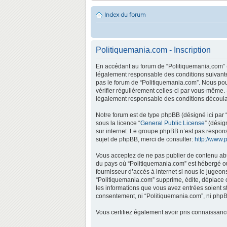
Index du forum
Politiquemania.com - Inscription
En accédant au forum de “Politiquemania.com” (d
légalement responsable des conditions suivantes
pas le forum de “Politiquemania.com”. Nous pouv
vérifier régulièrement celles-ci par vous-même.
légalement responsable des conditions découlan
Notre forum est de type phpBB (désigné ici par “
sous la licence “
General Public License
” (désig
sur internet. Le groupe phpBB n’est pas respo
sujet de phpBB, merci de consulter:
http://www.
Vous acceptez de ne pas publier de contenu abus
du pays où “Politiquemania.com” est hébergé ou 
fournisseur d’accès à internet si nous le jugeo
“Politiquemania.com” supprime, édite, déplace o
les informations que vous avez entrées soient s
consentement, ni “Politiquemania.com”, ni phpB
Vous certifiez également avoir pris connaissan