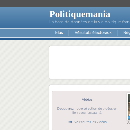
Politiquemania
La base de données de la vie politique fran
Elus
Résultats électoraux
Règ
Vidéos
Découvrez notre sélection de vidéos en
lien avec l'actualité.
Voir toutes les vidéos
Ã