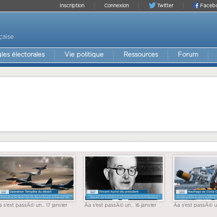
Inscription
Connexion
Twitter
Faceb
çaise
les électorales
Vie politique
Ressources
Forum
a s'est passÃ© un... 17 janvier
Ãa s'est passÃ© un... 16 janvier
Ãa s'est passÃ© un