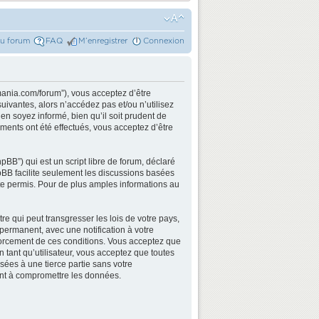
du forum
FAQ
M’enregistrer
Connexion
mania.com/forum”), vous acceptez d’être
ivantes, alors n’accédez pas et/ou n’utilisez
n soyez informé, bien qu’il soit prudent de
ments ont été effectués, vous acceptez d’être
BB”) qui est un script libre de forum, déclaré
hpBB facilite seulement les discussions basées
e permis. Pour de plus amples informations au
e qui peut transgresser les lois de votre pays,
permanent, avec une notification à votre
nforcement de ces conditions. Vous acceptez que
 tant qu’utilisateur, vous acceptez que toutes
ées à une tierce partie sans votre
ant à compromettre les données.