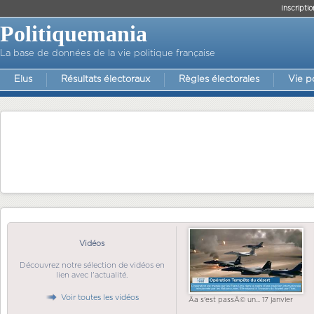
Inscriptio
Politiquemania
La base de données de la vie politique française
Elus
Résultats électoraux
Règles électorales
Vie p
Vidéos
Découvrez notre sélection de vidéos en
lien avec l'actualité.
Voir toutes les vidéos
Ãa s'est passÃ© un... 17 janvier