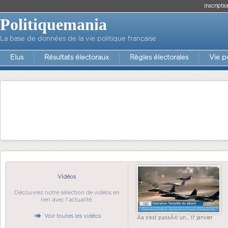
Inscriptio
Politiquemania
La base de données de la vie politique française
Elus
Résultats électoraux
Règles électorales
Vie p
Vidéos
Découvrez notre sélection de vidéos en
lien avec l'actualité.
Voir toutes les vidéos
Ãa s'est passÃ© un... 17 janvier